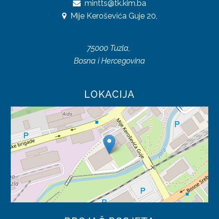
mintts@tk.kim.ba
UREDBE
Mije Keroševića Guje 20,
OSTALO
75000 Tuzla,
KONTAKTI
Bosna i Hercegovina
O DIREKCIJI
LOKACIJA
DOKUMENTI
JAVNE NABAVKE
PLAN JAVNIH NABAVKI
ODLUKE O IZBORU
ZAKONI
SAOBRAĆAJ