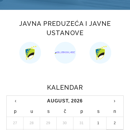
STUDIJA JAVNOG PRIJEVOZA PUTNIKA NA PODRUČJU TK
KOMUNALNI JAVNI LINIJSKI PRIJEVOZ PUTNIKA
JAVNA PREDUZEĆA I JAVNE
TRGOVINA
USTANOVE
OBRASCI ZAHTJEVA
AP „KUPUJMO DOMAĆE“
ZAŠTITA POTROŠAČA
TURIZAM
KALENDAR
OBRASCI ZAHTJEVA
‹
AUGUST, 2026
›
TURISTIČKA PATROLA
p
u
s
č
p
s
n
TURISTIČKI FORUM
27
28
29
30
31
1
2
TURISTIČKA SIGNALIZACIJA