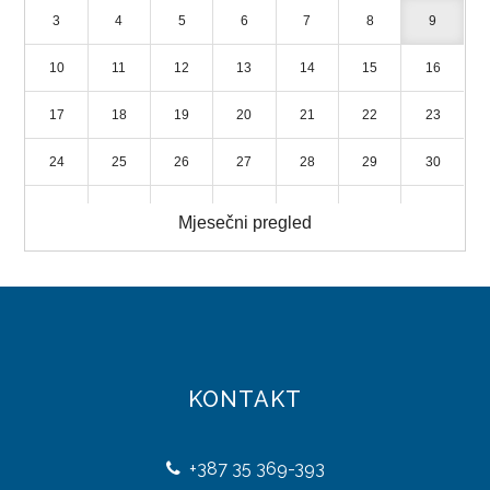
3
4
5
6
7
8
9
LICENCIRANE PUTNIČKE AGENCIJE
10
11
12
13
14
15
16
TURISTIČKE ZAJEDNICE
17
18
19
20
21
22
23
STRATEGIJA RAZVOJA TURIZMA
24
25
26
27
28
29
30
DIREKCIJA ROBNIH REZERVI
31
1
2
3
4
5
6
Mjesečni pregled
NADLEŽNOSTI
ORGANIZACIJA
DIREKTOR
DOKUMENTI
KONTAKT
ZAKONI
+387
35 369-393
PRAVILNICI