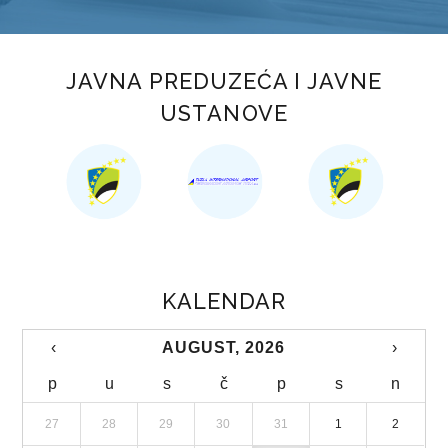
STUDIJA JAVNOG PRIJEVOZA PUTNIKA NA PODRUČJU TK
KOMUNALNI JAVNI LINIJSKI PRIJEVOZ PUTNIKA
JAVNA PREDUZEĆA I JAVNE
TRGOVINA
USTANOVE
OBRASCI ZAHTJEVA
AP „KUPUJMO DOMAĆE“
ZAŠTITA POTROŠAČA
TURIZAM
KALENDAR
OBRASCI ZAHTJEVA
‹
AUGUST, 2026
›
TURISTIČKA PATROLA
p
u
s
č
p
s
n
TURISTIČKI FORUM
27
28
29
30
31
1
2
TURISTIČKA SIGNALIZACIJA