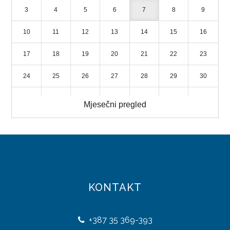
3
4
5
6
7
8
9
LICENCIRANE PUTNIČKE AGENCIJE
10
11
12
13
14
15
16
TURISTIČKE ZAJEDNICE
17
18
19
20
21
22
23
STRATEGIJA RAZVOJA TURIZMA
24
25
26
27
28
29
30
DIREKCIJA ROBNIH REZERVI
31
1
2
3
4
5
6
Mjesečni pregled
NADLEŽNOSTI
ORGANIZACIJA
DIREKTOR
DOKUMENTI
KONTAKT
ZAKONI
+387
35 369-393
PRAVILNICI