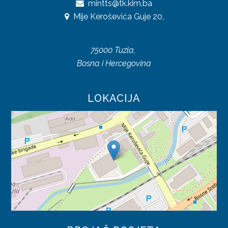
mintts@tk.kim.ba
UREDBE
Mije Keroševića Guje 20,
OSTALO
75000 Tuzla,
KONTAKTI
Bosna i Hercegovina
O DIREKCIJI
LOKACIJA
DOKUMENTI
JAVNE NABAVKE
PLAN JAVNIH NABAVKI
ODLUKE O IZBORU
ZAKONI
SAOBRAĆAJ