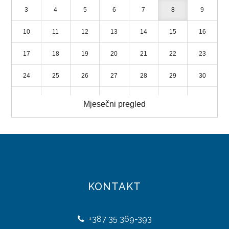
3
4
5
6
7
8
9
LICENCIRANE PUTNIČKE AGENCIJE
10
11
12
13
14
15
16
TURISTIČKE ZAJEDNICE
17
18
19
20
21
22
23
STRATEGIJA RAZVOJA TURIZMA
24
25
26
27
28
29
30
DIREKCIJA ROBNIH REZERVI
31
1
2
3
4
5
6
Mjesečni pregled
NADLEŽNOSTI
ORGANIZACIJA
DIREKTOR
DOKUMENTI
KONTAKT
ZAKONI
+387
35 369-393
PRAVILNICI