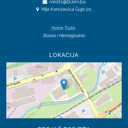
mintts@tk.kim.ba
UREDBE
Mije Keroševića Guje 20,
OSTALO
75000 Tuzla,
KONTAKTI
Bosna i Hercegovina
O DIREKCIJI
LOKACIJA
DOKUMENTI
JAVNE NABAVKE
PLAN JAVNIH NABAVKI
ODLUKE O IZBORU
ZAKONI
SAOBRAĆAJ