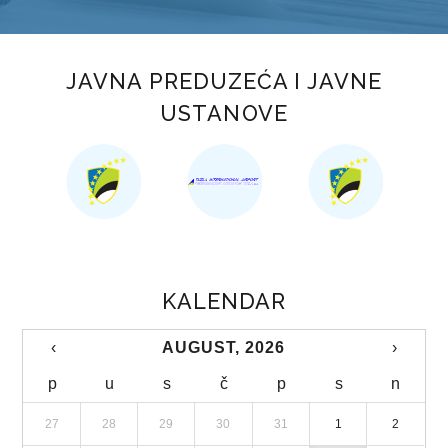
STUDIJA JAVNOG PRIJEVOZA PUTNIKA NA PODRUČJU TK
KOMUNALNI JAVNI LINIJSKI PRIJEVOZ PUTNIKA
JAVNA PREDUZEĆA I JAVNE
TRGOVINA
USTANOVE
OBRASCI ZAHTJEVA
AP „KUPUJMO DOMAĆE“
ZAŠTITA POTROŠAČA
TURIZAM
KALENDAR
OBRASCI ZAHTJEVA
‹
AUGUST, 2026
›
TURISTIČKA PATROLA
p
u
s
č
p
s
n
TURISTIČKI FORUM
27
28
29
30
31
1
2
TURISTIČKA SIGNALIZACIJA