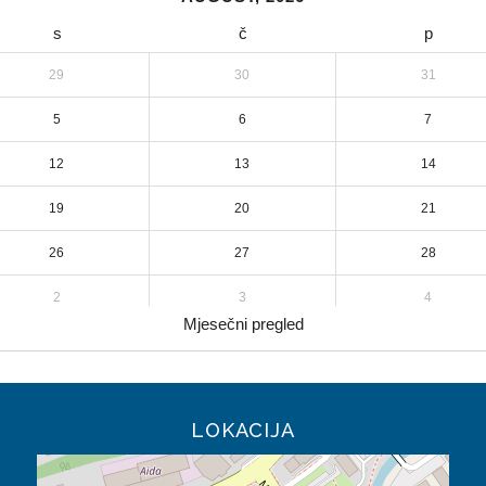
s
č
p
29
30
31
5
6
7
12
13
14
19
20
21
26
27
28
2
3
4
Mjesečni pregled
LOKACIJA