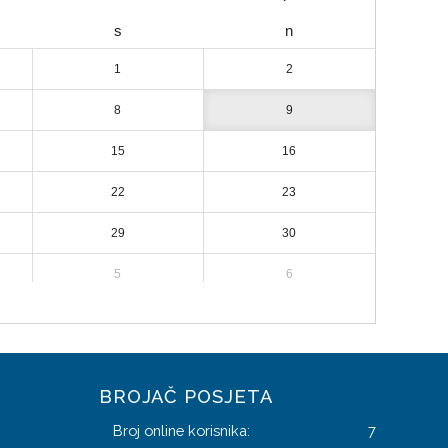
s
n
1
2
8
9
15
16
22
23
29
30
5
6
BROJAČ POSJETA
Broj online korisnika:
7