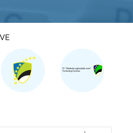
OVE
›