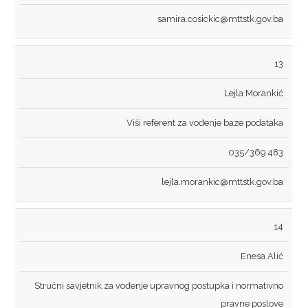
samira.cosickic@mttstk.gov.ba
TURISTIČKIH POTENCIJALI
AUTOBUSKA STAJALIŠTA
13
TAKSI STAJALIŠTA
Lejla Morankić
Viši referent za vođenje baze podataka
035/369 483
lejla.morankic@mttstk.gov.ba
14
Enesa Alić
Stručni savjetnik za vođenje upravnog postupka i normativno
pravne poslove