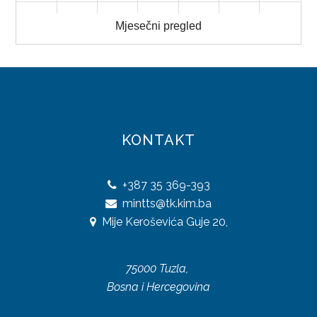
31
1
2
3
4
5
6
Mjesečni pregled
KONTAKT
+387
35 369-393
mintts@tk.kim.ba
Mije Keroševića Guje 20,
75000 Tuzla,
Bosna i Hercegovina