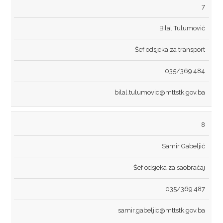
7
TRGOVINA
Bilal Tulumović
TURIZAM
Šef odsjeka za transport
UGOSTITELJSTVO
035/369 484
PRAVILNICI
bilal.tulumovic@mttstk.gov.ba
SAOBRAĆAJ
TRGOVINA
8
TURIZAM
Samir Gabeljić
ODLUKE
Šef odsjeka za saobraćaj
SAOBRAĆAJ
035/369 487
TRGOVINA
samir.gabeljic@mttstk.gov.ba