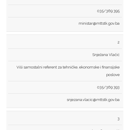
STUDIJA JAVNOG PRIJEVOZA PUTNIKA NA PODRUČJU TK
035/369 395
KOMUNALNI JAVNI LINIJSKI PRIJEVOZ PUTNIKA
ministar@mttstk.gov.ba
TRGOVINA
OBRASCI ZAHTJEVA
2
AP „KUPUJMO DOMAĆE“
Snježana Vlačić
ZAŠTITA POTROŠAČA
Viši samostalni referent za tehničke, ekonomske i finansijske
poslove
TURIZAM
035/369 393
OBRASCI ZAHTJEVA
snjezana.vlacic@mttstk.gov.ba
TURISTIČKA PATROLA
TURISTIČKI FORUM
3
TURISTIČKA SIGNALIZACIJA