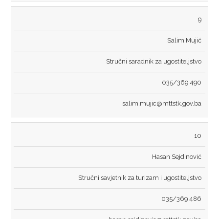
TURIZAM
9
RJEŠENJA
Salim Mujić
SAOBRAĆAJ
Stručni saradnik za ugostiteljstvo
TRGOVINA
035/369 490
TURIZAM
salim.mujic@mttstk.gov.ba
INFORMACIJE
10
SAOBRAĆAJ
Hasan Sejdinović
TRGOVINA
Stručni savjetnik za turizam i ugostiteljstvo
TURIZAM
035/369 486
REGISTAR