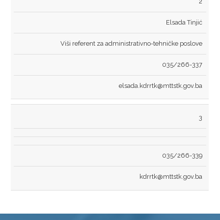
2
Elsada Tinjić
Viši referent za administrativno-tehničke poslove
035/266-337
elsada.kdrrtk@mttstk.gov.ba
3
035/266-339
kdrrtk@mttstk.gov.ba