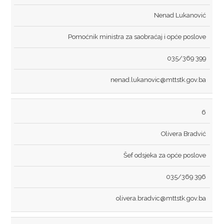
UREDBE
Nenad Lukanović
Pomoćnik ministra za saobraćaj i opće poslove
OSTALO
035/369 399
KONTAKTI
nenad.lukanovic@mttstk.gov.ba
O DIREKCIJI
DOKUMENTI
6
JAVNE NABAVKE
Olivera Bradvić
PLAN JAVNIH NABAVKI
Šef odsjeka za opće poslove
ODLUKE O IZBORU
035/369 396
ZAKONI
olivera.bradvic@mttstk.gov.ba
SAOBRAĆAJ