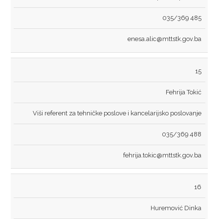
035/369 485
enesa.alic@mttstk.gov.ba
15
Fehrija Tokić
Viši referent za tehničke poslove i kancelarijsko poslovanje
035/369 488
fehrija.tokic@mttstk.gov.ba
16
Huremović Dinka