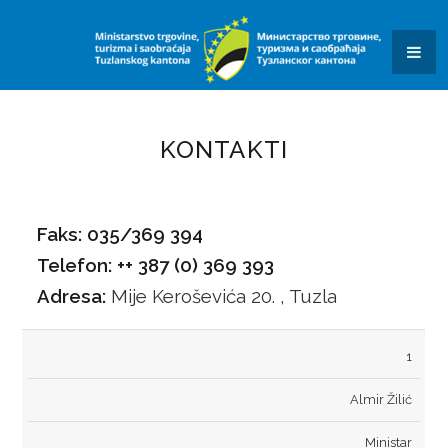
KONKURSI I JAVNI POZIVI
OBAVJEŠTENJA I REZULTATI
KONTAKT
SAOBRAĆAJ
KONTAKTI
OBRASCI ZAHTJEVA
DALJINAR
Faks:
035/369 394
Telefon:
++ 387 (0) 369 393
KVIZ ZNANJA
Adresa:
Mije Keroševića 20. , Tuzla
JAVNE USTANOVE I JAVNA PREDUZEĆA
REDNI
IME I
POZICIJA
TELEFON
EMAIL
1
SUFINANSIRANJE POSTAVLJANJA PUNIONICA ZA
BROJ
PREZIME
Almir Žilić
ELEKTRIČNA VOZILA
Ministar