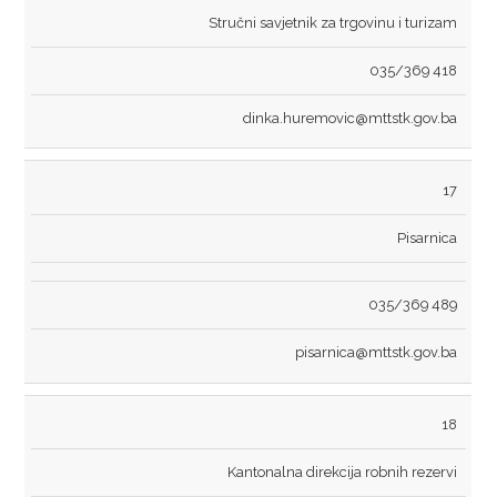
Stručni savjetnik za trgovinu i turizam
035/369 418
dinka.huremovic@mttstk.gov.ba
17
Pisarnica
035/369 489
pisarnica@mttstk.gov.ba
18
Kantonalna direkcija robnih rezervi