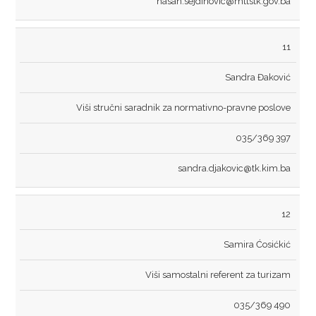
hasan.sejdinovic@mttstk.gov.ba
REGISTAR REDOVA VOŽNJE
REGISTAR TAKSI STAJALIŠTA
11
NARATIVNI I FINANSIJSKI IZVJEŠTAJ O NAMJENSKOM
Sandra Đaković
UTROŠKU DODJELJENIH SREDSTAVA
Viši stručni saradnik za normativno-pravne poslove
PROGRAM RADA MINISTARSTVA I IZVJEŠTAJI
035/369 397
ARHIVA
sandra.djakovic@tk.kim.ba
OBAVJEŠTENJA ZA ISPIT ZA TAKSI VOZAČE - ARHIVA
12
OSTALA OBAVJEŠTENJA - ARHIVA
Samira Ćosićkić
JAVNI POZIVI - ARHIVA
Viši samostalni referent za turizam
KONTAKT
035/369 490
MAPE