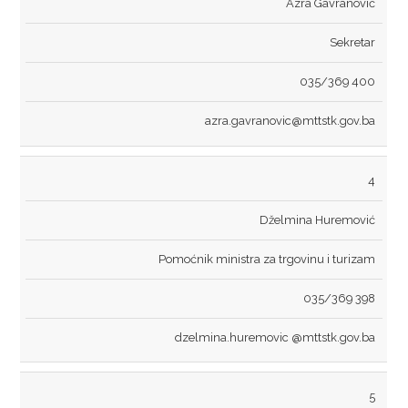
Azra Gavranović
LICENCIRANE PUTNIČKE AGENCIJE
Sekretar
TURISTIČKE ZAJEDNICE
035/369 400
STRATEGIJA RAZVOJA TURIZMA
azra.gavranovic@mttstk.gov.ba
DIREKCIJA ROBNIH REZERVI
4
NADLEŽNOSTI
Dželmina Huremović
ORGANIZACIJA
Pomoćnik ministra za trgovinu i turizam
DIREKTOR
035/369 398
DOKUMENTI
dzelmina.huremovic @mttstk.gov.ba
ZAKONI
PRAVILNICI
5