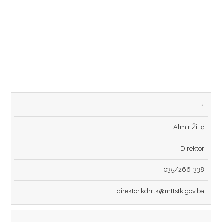
REDNI
IME I
POZICIJA
TELEFON
EMAIL
1
BROJ
PREZIME
Almir Žilić
Direktor
035/266-338
direktor.kdrrtk@mttstk.gov.ba