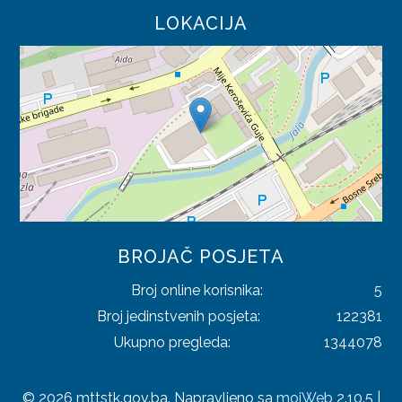
LOKACIJA
BROJAČ POSJETA
Broj online korisnika:
5
Broj jedinstvenih posjeta:
122381
Ukupno pregleda:
1344078
© 2026 mttstk.gov.ba. Napravljeno sa
mojWeb
2.10.5 |