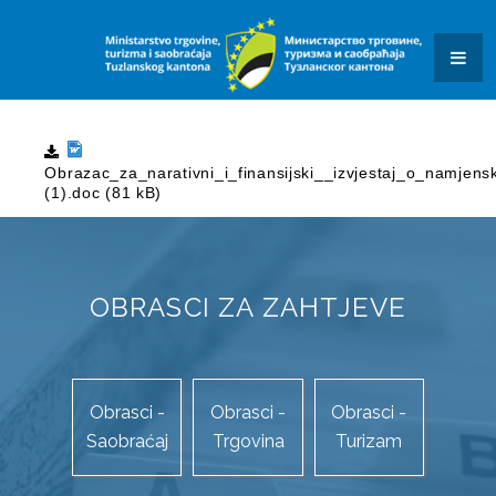
KONKURSI I JAVNI POZIVI
OBAVJEŠTENJA I REZULTATI
KONTAKT
SAOBRAĆAJ
Obrazac_za_narativni_i_finansijski__izvjestaj_o_namjen
(1).doc (81 kB)
OBRASCI ZAHTJEVA
DALJINAR
OBRASCI ZA ZAHTJEVE
KVIZ ZNANJA
JAVNE USTANOVE I JAVNA PREDUZEĆA
SUFINANSIRANJE POSTAVLJANJA PUNIONICA ZA
Obrasci -
Obrasci -
Obrasci -
Saobraćaj
Trgovina
Turizam
ELEKTRIČNA VOZILA