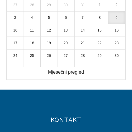
27
28
29
30
31
1
2
LICENCIRANE PUTNIČKE AGENCIJE
3
4
5
6
7
8
9
TURISTIČKE ZAJEDNICE
10
11
12
13
14
15
16
STRATEGIJA RAZVOJA TURIZMA
17
18
19
20
21
22
23
DIREKCIJA ROBNIH REZERVI
24
25
26
27
28
29
30
NADLEŽNOSTI
31
1
2
3
4
5
6
Mjesečni pregled
ORGANIZACIJA
DIREKTOR
DOKUMENTI
ZAKONI
KONTAKT
PRAVILNICI