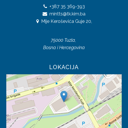
+387
35 369-393
UREDBE
mintts@tk.kim.ba
Mije Keroševića Guje 20,
OSTALO
KONTAKTI
75000 Tuzla,
O DIREKCIJI
Bosna i Hercegovina
DOKUMENTI
LOKACIJA
JAVNE NABAVKE
PLAN JAVNIH NABAVKI
ODLUKE O IZBORU
ZAKONI
SAOBRAĆAJ