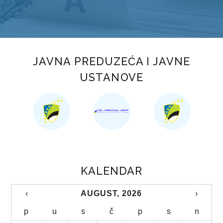
STUDIJA JAVNOG PRIJEVOZA PUTNIKA NA PODRUČJU TK
KOMUNALNI JAVNI LINIJSKI PRIJEVOZ PUTNIKA
TRGOVINA
JAVNA PREDUZEĆA I JAVNE
OBRASCI ZAHTJEVA
USTANOVE
AP „KUPUJMO DOMAĆE“
ZAŠTITA POTROŠAČA
TURIZAM
OBRASCI ZAHTJEVA
KALENDAR
TURISTIČKA PATROLA
‹
AUGUST, 2026
›
TURISTIČKI FORUM
p
u
s
č
p
s
n
TURISTIČKA SIGNALIZACIJA