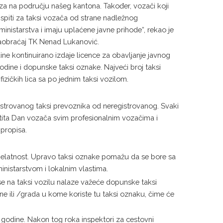
oza na području našeg kantona. Također, vozači koji
i ispiti za taksi vozača od strane nadležnog
inistarstva i imaju uplaćene javne prihode“, rekao je
saobraćaj TK Nenad Lukanović.
ine kontinuirano izdaje licence za obavljanje javnog
ine i dopunske taksi oznake. Najveći broj taksi
fizičkih lica sa po jednim taksi vozilom.
egistrovanog taksi prevoznika od neregistrovanog. Svaki
čestita Dan vozača svim profesionalnim vozačima i
propisa.
u djelatnost. Upravo taksi oznake pomažu da se bore sa
inistarstvom i lokalnim vlastima.
se na taksi vozilu nalaze važeće dopunske taksi
e ili /grada u kome koriste tu taksi oznaku, čime će
 godine. Nakon tog roka inspektori za cestovni