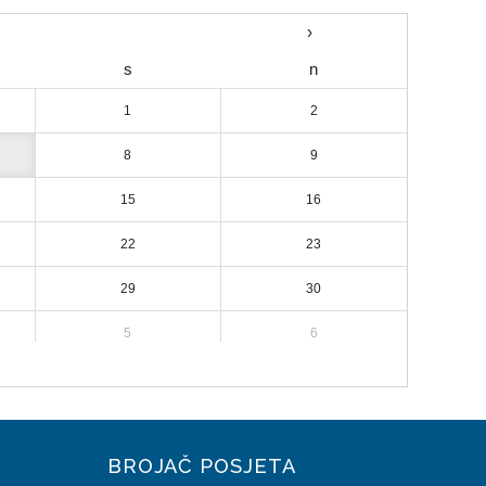
›
s
n
1
2
8
9
15
16
22
23
29
30
5
6
BROJAČ POSJETA