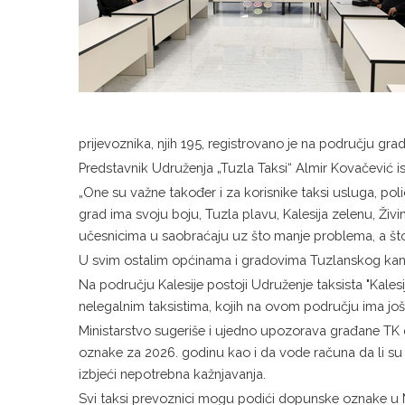
prijevoznika, njih 195, registrovano je na području grad
Predstavnik Udruženja „Tuzla Taksi“ Almir Kovačević 
„One su važne također i za korisnike taksi usluga, pol
grad ima svoju boju, Tuzla plavu, Kalesija zelenu, Živi
učesnicima u saobraćaju uz što manje problema, a što
U svim ostalim općinama i gradovima Tuzlanskog kanton
Na području Kalesije postoji Udruženje taksista "Kales
nelegalnim taksistima, kojih na ovom području ima još 
Ministarstvo sugeriše i ujedno upozorava građane TK d
oznake za 2026. godinu kao i da vode računa da li su
izbjeći nepotrebna kažnjavanja.
Svi taksi prevoznici mogu podići dopunske oznake u Mi