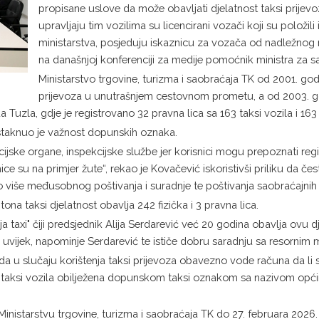
propisane uslove da može obavljati djelatnost taksi prijev
upravljaju tim vozilima su licencirani vozači koji su položil
ministarstva, posjeduju iskaznicu za vozača od nadležnog m
na današnjoj konferenciji za medije pomoćnik ministra za 
Ministarstvo trgovine, turizma i saobraćaja TK od 2001. god
prijevoza u unutrašnjem cestovnom prometu, a od 2003. god
a Tuzla, gdje je registrovano 32 pravna lica sa 163 taksi vozila i 163 
istaknuo je važnost dopunskih oznaka.
icijske organe, inspekcijske službe jer korisnici mogu prepoznati r
nice su na primjer žute“, rekao je Kovačević iskoristivši priliku da 
 više međusobnog poštivanja i suradnje te poštivanja saobraćajnih 
a taksi djelatnost obavlja 242 fizička i 3 pravna lica.
ija taxi" čiji predsjednik Alija Serdarević već 20 godina obavlja ov
uvijek, napominje Serdarević te ističe dobru saradnju sa resornim m
a u slučaju korištenja taksi prijevoza obavezno vode računa da li 
 taksi vozila obilježena dopunskom taksi oznakom sa nazivom općin
nistarstvu trgovine, turizma i saobraćaja TK do 27. februara 2026.