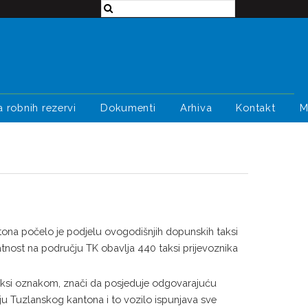
a robnih rezervi
Dokumenti
Arhiva
Kontakt
M
tona počelo je podjelu ovogodišnjih dopunskih taksi
atnost na području TK obavlja 440 taksi prijevoznika
taksi oznakom, znači da posjeduje odgovarajuću
čju Tuzlanskog kantona i to vozilo ispunjava sve