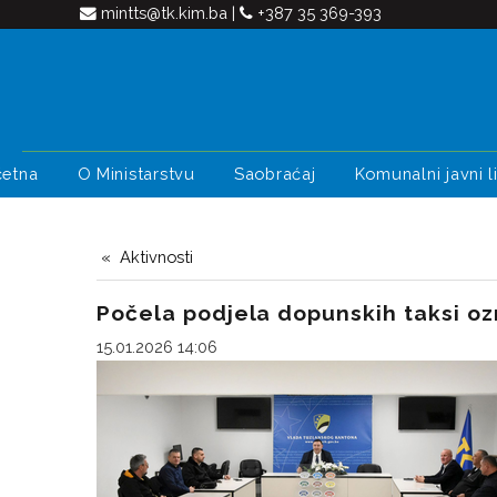
mintts@tk.kim.ba
|
+387 35 369-393
četna
O Ministarstvu
Saobraćaj
Komunalni javni li
Aktivnosti
Počela podjela dopunskih taksi oz
15.01.2026 14:06