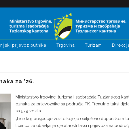
nijski prijevoz putnika
Trgovina
Turizam
Direkcij
naka za ’26.
Ministarstvo trgovine, turizma i saobraćaja Tuzlanskog kan
oznaka za prijevoznike sa područja TK. Trenutno taksi djel
sa 579 vozila.
„Lice koji posjeduje vozilo koje je obilježeno dopunskom 
licencu za obavljanje djelatnosti taksi i prijevoza na podru