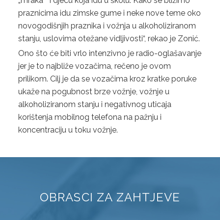
„mraka“ i djecu koja idu u školu. Kako se bližimo
TRGOVINA
praznicima idu zimske gume i neke nove teme oko
novogodišnjih praznika i vožnja u alkoholiziranom
TURIZAM
stanju, uslovima otežane vidljivosti“, rekao je Zonić.
Ono što će biti vrlo intenzivno je radio-oglašavanje
UGOSTITELJSTVO
jer je to najbliže vozačima, rečeno je ovom
PRAVILNICI
prilikom. Cilj je da se vozačima kroz kratke poruke
ukaže na pogubnost brze vožnje, vožnje u
SAOBRAĆAJ
alkoholiziranom stanju i negativnog uticaja
korištenja mobilnog telefona na pažnju i
TRGOVINA
koncentraciju u toku vožnje.
TURIZAM
ODLUKE
SAOBRAĆAJ
OBRASCI ZA ZAHTJEVE
TRGOVINA