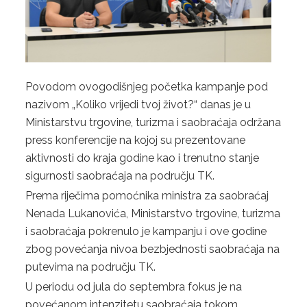
STUDIJA JAVNOG PRIJEVOZA PUTNIKA NA PODRUČJU TK
KOMUNALNI JAVNI LINIJSKI PRIJEVOZ PUTNIKA
TRGOVINA
Povodom ovogodišnjeg početka kampanje pod
OBRASCI ZAHTJEVA
nazivom „Koliko vrijedi tvoj život?“ danas je u
Ministarstvu trgovine, turizma i saobraćaja održana
AP „KUPUJMO DOMAĆE“
press konferencije na kojoj su prezentovane
ZAŠTITA POTROŠAČA
aktivnosti do kraja godine kao i trenutno stanje
sigurnosti saobraćaja na području TK.
TURIZAM
Prema riječima pomoćnika ministra za saobraćaj
OBRASCI ZAHTJEVA
Nenada Lukanovića, Ministarstvo trgovine, turizma
i saobraćaja pokrenulo je kampanju i ove godine
TURISTIČKA PATROLA
zbog povećanja nivoa bezbjednosti saobraćaja na
putevima na području TK.
TURISTIČKI FORUM
U periodu od jula do septembra fokus je na
TURISTIČKA SIGNALIZACIJA
povećanom intenzitetu saobraćaja tokom