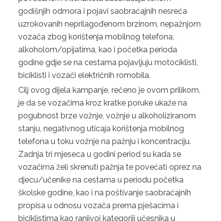
godišnjih odmora i pojavi saobraćajnih nesreća
LICENCIRANE PUTNIČKE AGENCIJE
uzrokovanih neprilagođenom brzinom, nepažnjom
vozača zbog korištenja mobilnog telefona,
TURISTIČKE ZAJEDNICE
alkoholom/opijatima, kao i početka perioda
godine gdje se na cestama pojavljuju motociklisti,
STRATEGIJA RAZVOJA TURIZMA
biciklisti i vozači električnih romobila.
DIREKCIJA ROBNIH REZERVI
Cilj ovog dijela kampanje, rečeno je ovom prilikom,
je da se vozačima kroz kratke poruke ukaže na
NADLEŽNOSTI
pogubnost brze vožnje, vožnje u alkoholiziranom
ORGANIZACIJA
stanju, negativnog uticaja korištenja mobilnog
telefona u toku vožnje na pažnju i koncentraciju.
DIREKTOR
Zadnja tri mjeseca u godini period su kada se
vozačima želi skrenuti pažnja te povećati oprez na
DOKUMENTI
djecu/učenike na cestama u periodu početka
školske godine, kao i na poštivanje saobraćajnih
ZAKONI
propisa u odnosu vozača prema pješacima i
PRAVILNICI
biciklistima kao ranjivoj kategoriji učesnika u