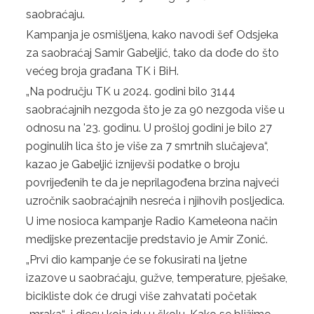
saobraćaju.
UREDBE
Kampanja je osmišljena, kako navodi šef Odsjeka
za saobraćaj Samir Gabeljić, tako da dođe do što
OSTALO
većeg broja građana TK i BiH.
KONTAKTI
„Na području TK u 2024. godini bilo 3144
saobraćajnih nezgoda što je za 90 nezgoda više u
O DIREKCIJI
odnosu na '23. godinu. U prošloj godini je bilo 27
DOKUMENTI
poginulih lica što je više za 7 smrtnih slučajeva“,
kazao je Gabeljić iznijevši podatke o broju
JAVNE NABAVKE
povrijeđenih te da je neprilagođena brzina najveći
uzročnik saobraćajnih nesreća i njihovih posljedica.
PLAN JAVNIH NABAVKI
U ime nosioca kampanje Radio Kameleona način
ODLUKE O IZBORU
medijske prezentacije predstavio je Amir Zonić.
„Prvi dio kampanje će se fokusirati na ljetne
ZAKONI
izazove u saobraćaju, gužve, temperature, pješake,
bicikliste dok će drugi više zahvatati početak
SAOBRAĆAJ