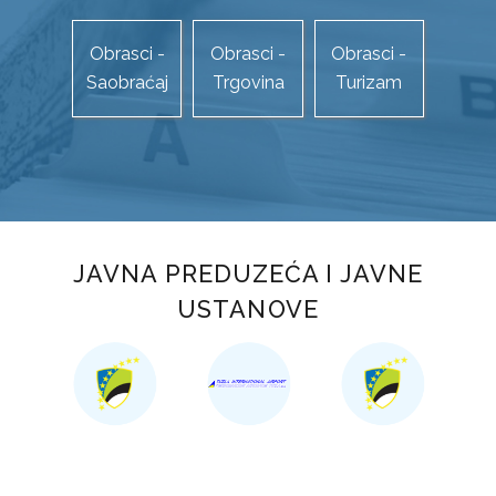
TURIZAM
Obrasci -
Obrasci -
Obrasci -
RJEŠENJA
Saobraćaj
Trgovina
Turizam
SAOBRAĆAJ
TRGOVINA
TURIZAM
INFORMACIJE
JAVNA PREDUZEĆA I JAVNE
USTANOVE
SAOBRAĆAJ
TRGOVINA
TURIZAM
REGISTAR