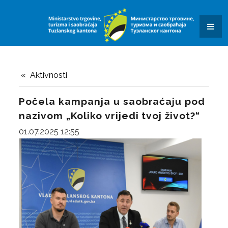
KONKURSI I JAVNI POZIVI
OBAVJEŠTENJA I REZULTATI
KONTAKT
SAOBRAĆAJ
Aktivnosti
OBRASCI ZAHTJEVA
Počela kampanja u saobraćaju pod
nazivom „Koliko vrijedi tvoj život?“
DALJINAR
01.07.2025 12:55
KVIZ ZNANJA
JAVNE USTANOVE I JAVNA PREDUZEĆA
SUFINANSIRANJE POSTAVLJANJA PUNIONICA ZA
ELEKTRIČNA VOZILA