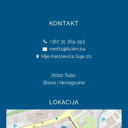
TURISTIČKIH POTENCIJALI
KONTAKT
AUTOBUSKA STAJALIŠTA
TAKSI STAJALIŠTA
+387
35 369-393
mintts@tk.kim.ba
Mije Keroševića Guje 20,
75000 Tuzla,
Bosna i Hercegovina
LOKACIJA