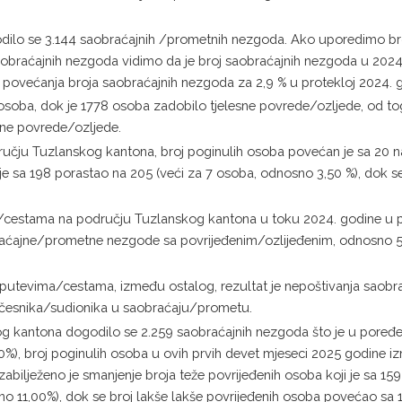
dilo se 3.144 saobraćajnih /prometnih nezgoda. Ako uporedimo br
obraćajnih nezgoda vidimo da je broj saobraćajnih nezgoda u 2024
ovećanja broja saobraćajnih nezgoda za 2,9 % u protekloj 2024. g
osoba, dok je 1778 osoba zadobilo tjelesne povrede/ozljede, od to
sne povrede/ozljede.
učju Tuzlanskog kantona, broj poginulih osoba povećan je sa 20 n
i je sa 198 porastao na 205 (veći za 7 osoba, odnosno 3,50 %), dok 
tama na području Tuzlanskog kantona u toku 2024. godine u pros
aćajne/prometne nezgode sa povrijeđenim/ozlijeđenim, odnosno 5
utevima/cestama, između ostalog, rezultat je nepoštivanja saobrać
 učesnika/sudionika u saobraćaju/prometu.
og kantona dogodilo se 2.259 saobraćajnih nezgoda što je u poređ
), broj poginulih osoba u ovih prvih devet mjeseci 2025 godine iz
 zabilježeno je smanjenje broja teže povrijeđenih osoba koji je sa 
sno 11,00%), dok se broj lakše lakše povrijeđenih osoba povećao sa 