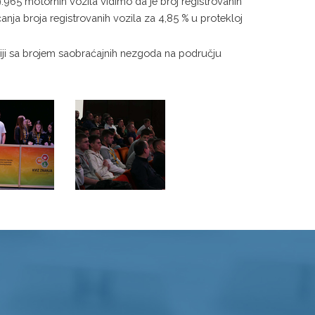
965 motornih vozila vidimo da je broj registrovanih
ja broja registrovanih vozila za 4,85 % u protekloj
ciji sa brojem saobraćajnih nezgoda na području