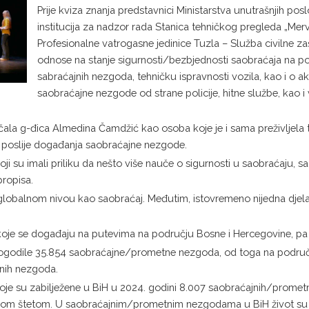
Prije kviza znanja predstavnici Ministarstva unutrašnjih pos
institucija za nadzor rada Stanica tehničkog pregleda „Mervik
Profesionalne vatrogasne jedinice Tuzla – Služba civilne zaš
odnose na stanje sigurnosti/bezbjednosti saobraćaja na p
sabraćajnih nezgoda, tehničku ispravnosti vozila, kao i o
saobraćajne nezgode od strane policije, hitne službe, kao i
ričala g-đica Almedina Čamdžić kao osoba koje je i sama preživljela
ot poslije događanja saobraćajne nezgode.
i su imali priliku da nešto više nauče o sigurnosti u saobraćaju, sa
propisa.
a globalnom nivou kao saobraćaj. Međutim, istovremeno nijedna djela
oje se događaju na putevima na području Bosne i Hercegovine, pa 
 dogodile 35.854 saobraćajne/prometne nezgoda, od toga na područj
nih nezgoda.
 su zabilježene u BiH u 2024. godini 8.007 saobraćajnih/prometn
nom štetom. U saobraćajnim/prometnim nezgodama u BiH život su i