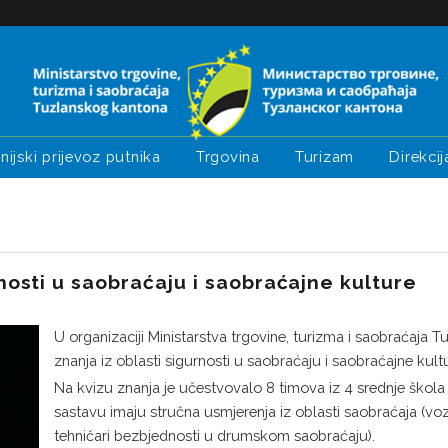
nijski prijevoz putnika
Trgovina
Turizam
Direkcij
rnosti u saobraćaju i saobraćajne kulture
U organizaciji Ministarstva trgovine, turizma i saobraćaja T
znanja iz oblasti sigurnosti u saobraćaju i saobraćajne kul
Na kvizu znanja je učestvovalo 8 timova iz 4 srednje ško
sastavu imaju stručna usmjerenja iz oblasti saobraćaja (vo
tehničari bezbjednosti u drumskom saobraćaju).