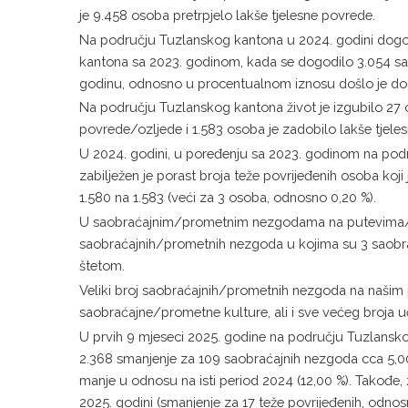
je 9.458 osoba pretrpjelo lakše tjelesne povrede.
Na području Tuzlanskog kantona u 2024. godini dogo
kantona sa 2023. godinom, kada se dogodilo 3.054 sa
godinu, odnosno u procentualnom iznosu došlo je do p
Na području Tuzlanskog kantona život je izgubilo 27 
povrede/ozljede i 1.583 osoba je zadobilo lakše tjele
U 2024. godini, u poređenju sa 2023. godinom na podr
zabilježen je porast broja teže povrijeđenih osoba koj
1.580 na 1.583 (veći za 3 osoba, odnosno 0,20 %).
U saobraćajnim/prometnim nezgodama na putevima/ces
saobraćajnih/prometnih nezgoda u kojima su 3 saobr
štetom.
Veliki broj saobraćajnih/prometnih nezgoda na našim p
saobraćajne/prometne kulture, ali i sve većeg broja
U prvih 9 mjeseci 2025. godine na području Tuzlansk
2.368 smanjenje za 109 saobraćajnih nezgoda cca 5,00%
manje u odnosu na isti period 2024 (12,00 %). Takođe,
2025. godini (smanjenje za 17 teže povrijeđenih, odno