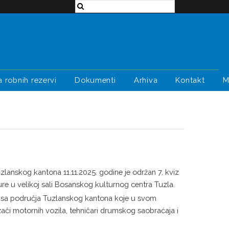
a robnih rezervi
Dokumenti
Arhiva
Kontakt
M
uzlanskog kantona 11.11.2025. godine je održan 7. kviz
ture u velikoj sali Bosanskog kulturnog centra Tuzla.
la sa područja Tuzlanskog kantona koje u svom
zači motornih vozila, tehničari drumskog saobraćaja i