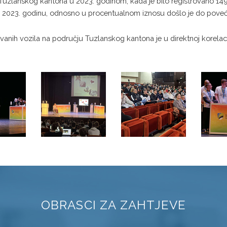
Tuzlanskog kantona u 2023. godinom, kada je bilo registrovano 149.
a 2023. godinu, odnosno u procentualnom iznosu došlo je do povećan
ovanih vozila na području Tuzlanskog kantona je u direktnoj korela
OBRASCI ZA ZAHTJEVE