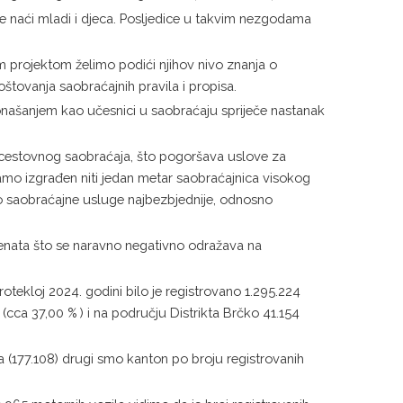
e naći mladi i djeca. Posljedice u takvim nezgodama
vim projektom želimo podići njihov nivo znanja o
štovanja saobraćajnih pravila i propisa.
ponašanjem kao učesnici u saobraćaju spriječe nastanak
m cestovnog saobraćaja, što pogoršava uslove za
mo izgrađen niti jedan metar saobraćajnica visokog
vo saobraćajne usluge najbezbjednije, odnosno
enata što se naravno negativno odražava na
tekloj 2024. godini bilo je registrovano 1.295.224
cca 37,00 % ) i na području Distrikta Brčko 41.154
a (177.108) drugi smo kanton po broju registrovanih