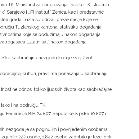
lova TK, Ministarstva obrazovanja i nauke TK, stručnih
“ Sarajevo i „IPI Institut“ Zenica, kao i predstavnici
tite grada Tuzla su održali prezentacije koje se
odručju Tuzlanskog kantona, statistiku događanja
 aktivnostima koje se poduzimaju nakon događanja
 vatrogasaca („zlatni sat“ nakon događanja
 tešku saobraćajnu nezgodu koja je svoj život
obraćajnoj kulturi, pravilima ponašanja u saobraćaju,
tnost ne odnosi toliko ljudskih života kao saobraćajne
tako i na području TK.
u Federacije BiH 24.807, Republike Srpske 10.807 i
ih nezgoda je sa poginulim i povrijeđenim osobama,
zgubile 222 osobe, 1.842 osobe zadobilo je teže, dok