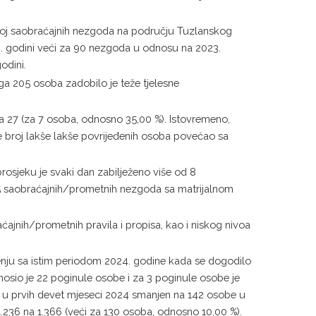
oj saobraćajnih nezgoda na području Tuzlanskog
. godini veći za 90 nezgoda u odnosu na 2023.
odini.
ga 205 osoba zadobilo je teže tjelesne
a 27 (za 7 osoba, odnosno 35,00 %). Istovremeno,
se broj lakše lakše povrijeđenih osoba povećao sa
jeku je svaki dan zabilježeno više od 8
 saobraćajnih/prometnih nezgoda sa matrijalnom
ajnih/prometnih pravila i propisa, kao i niskog nivoa
enju sa istim periodom 2024. godine kada se dogodilo
nosio je 22 poginule osobe i za 3 poginule osobe je
159 u prvih devet mjeseci 2024 smanjen na 142 osobe u
1.236 na 1.366 (veći za 130 osoba, odnosno 10,00 %).