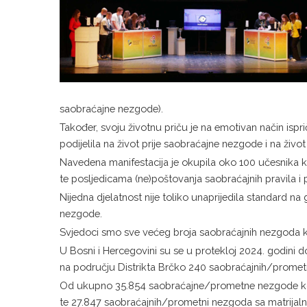
saobraćajne nezgode).
Također, svoju životnu priču je na emotivan način isp
podijelila na život prije saobraćajne nezgode i na živ
Navedena manifestacija je okupila oko 100 učesnika koj
te posljedicama (ne)poštovanja saobraćajnih pravila i 
Nijedna djelatnost nije toliko unaprijedila standard n
nezgode.
Svjedoci smo sve većeg broja saobraćajnih nezgoda k
U Bosni i Hercegovini su se u protekloj 2024. godini
na području Distrikta Brčko 240 saobraćajnih/promet
Od ukupno 35.854 saobraćajne/prometne nezgode koje
te 27.847 saobraćajnih/prometni nezgoda sa matrijal