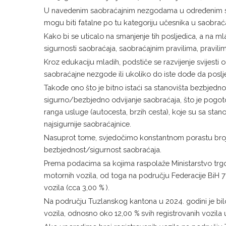
U navedenim saobraćajnim nezgodama u određenim slučaj
mogu biti fatalne po tu kategoriju učesnika u saobrać
Kako bi se uticalo na smanjenje tih posljedica, a na ml
sigurnosti saobraćaja, saobraćajnim pravilima, pravili
Kroz edukaciju mladih, podstiče se razvijenje svijest
saobraćajne nezgode ili ukoliko do iste dođe da pos
Takođe ono što je bitno istaći sa stanovišta bezbjed
sigurno/bezbjedno odvijanje saobraćaja, što je pogot
ranga usluge (autocesta, brzih cesta), koje su sa sta
najsigurnije saobraćajnice.
Nasuprot tome, svjedočimo konstantnom porastu broj
bezbjednost/sigurnost saobraćaja.
Prema podacima sa kojima raspolaže Ministarstvo trgov
motornih vozila, od toga na području Federacije BiH 7
vozila (cca 3,00 % ).
Na području Tuzlanskog kantona u 2024. godini je bilo
vozila, odnosno oko 12,00 % svih registrovanih vozila