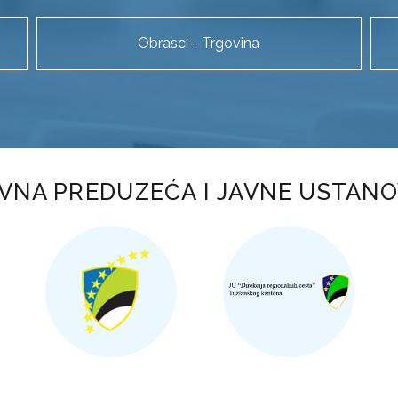
Obrasci - Trgovina
VNA PREDUZEĆA I JAVNE USTAN