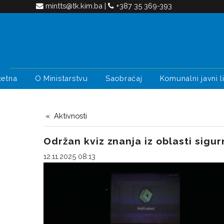
mintts@tk.kim.ba
|
+387 35 369-393
četna
O Ministarstvu
Saobraćaj
Komunalni javni li
Aktivnosti
Održan kviz znanja iz oblasti sigu
12.11.2025 08:13