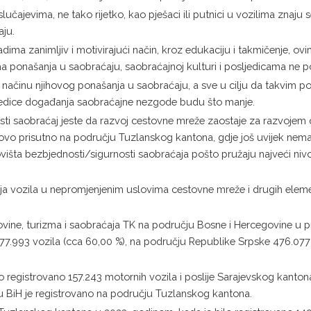
evima, ne tako rijetko, kao pješaci ili putnici u vozilima znaju s
aju.
adima zanimljiv i motivirajući način, kroz edukaciju i takmičenje, o
ma ponašanja u saobraćaju, saobraćajnoj kulturi i posljedicama ne po
i o načinu njihovog ponašanja u saobraćaju, a sve u cilju da takvim 
ljedice događanja saobraćajne nezgode budu što manje.
nosti saobraćaj jeste da razvoj cestovne mreže zaostaje za razvoje
ovo prisutno na području Tuzlanskog kantona, gdje još uvijek nema
novišta bezbjednosti/sigurnosti saobraćaja pošto pružaju najveći ni
a vozila u nepromjenjenim uslovima cestovne mreže i drugih elem
ine, turizma i saobraćaja TK na području Bosne i Hercegovine u pro
77.993 vozila (cca 60,00 %), na području Republike Srpske 476.077 (
 registrovano 157.243 motornih vozila i poslije Sarajevskog kanton
 u BiH je registrovano na području Tuzlanskog kantona.