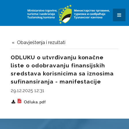
KONKURSI I JAVNI POZIVI
OBAVJEŠTENJA I REZULTATI
KONTAKT
SAOBRAĆAJ
Obavještenja i rezultati
OBRASCI ZAHTJEVA
ODLUKU o utvrđivanju konačne
liste o odobravanju finansijskih
DALJINAR
sredstava korisnicima sa iznosima
KVIZ ZNANJA
sufinansiranja - manifestacije
29.12.2025 12:31
JAVNE USTANOVE I JAVNA PREDUZEĆA
Odluka.pdf
SUFINANSIRANJE POSTAVLJANJA PUNIONICA ZA
ELEKTRIČNA VOZILA