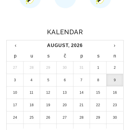
LICENCIRANE PUTNIČKE AGENCIJE
TURISTIČKE ZAJEDNICE
KALENDAR
STRATEGIJA RAZVOJA TURIZMA
‹
AUGUST, 2026
›
DIREKCIJA ROBNIH REZERVI
p
u
s
č
p
s
n
NADLEŽNOSTI
27
28
29
30
31
1
2
ORGANIZACIJA
3
4
5
6
7
8
9
DIREKTOR
10
11
12
13
14
15
16
DOKUMENTI
17
18
19
20
21
22
23
ZAKONI
24
25
26
27
28
29
30
PRAVILNICI