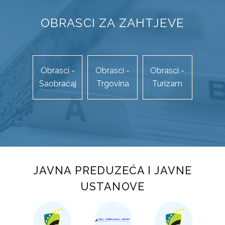
STUDIJA JAVNOG PRIJEVOZA PUTNIKA NA PODRUČJU TK
OBRASCI ZA ZAHTJEVE
KOMUNALNI JAVNI LINIJSKI PRIJEVOZ PUTNIKA
TRGOVINA
OBRASCI ZAHTJEVA
Obrasci -
Obrasci -
Obrasci -
Saobraćaj
Trgovina
Turizam
AP „KUPUJMO DOMAĆE“
ZAŠTITA POTROŠAČA
TURIZAM
OBRASCI ZAHTJEVA
JAVNA PREDUZEĆA I JAVNE
TURISTIČKA PATROLA
USTANOVE
TURISTIČKI FORUM
TURISTIČKA SIGNALIZACIJA