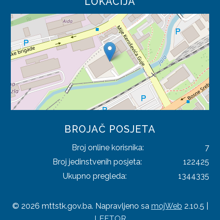
LOKACIJA
TRGOVINA
TURIZAM
UGOSTITELJSTVO
PRAVILNICI
SAOBRAĆAJ
TRGOVINA
BROJAČ POSJETA
TURIZAM
Broj online korisnika:
7
Broj jedinstvenih posjeta:
122425
ODLUKE
Ukupno pregleda:
1344335
SAOBRAĆAJ
TRGOVINA
© 2026 mttstk.gov.ba. Napravljeno sa
mojWeb
2.10.5 |
LEFTOR