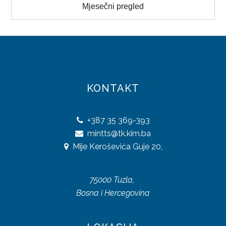
31
1
2
3
4
5
6
Mjesečni pregled
UREDBE
OSTALO
KONTAKTI
O DIREKCIJI
KONTAKT
DOKUMENTI
+387
35 369-393
JAVNE NABAVKE
mintts@tk.kim.ba
Mije Keroševića Guje 20,
PLAN JAVNIH NABAVKI
ODLUKE O IZBORU
75000 Tuzla,
Bosna i Hercegovina
ZAKONI
SAOBRAĆAJ