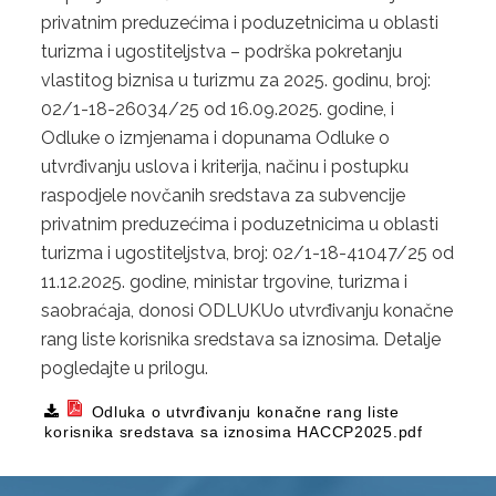
STUDIJA JAVNOG PRIJEVOZA PUTNIKA NA PODRUČJU TK
privatnim preduzećima i poduzetnicima u oblasti
turizma i ugostiteljstva – podrška pokretanju
KOMUNALNI JAVNI LINIJSKI PRIJEVOZ PUTNIKA
vlastitog biznisa u turizmu za 2025. godinu, broj:
TRGOVINA
02/1-18-26034/25 od 16.09.2025. godine, i
Odluke o izmjenama i dopunama Odluke o
OBRASCI ZAHTJEVA
utvrđivanju uslova i kriterija, načinu i postupku
raspodjele novčanih sredstava za subvencije
AP „KUPUJMO DOMAĆE“
privatnim preduzećima i poduzetnicima u oblasti
ZAŠTITA POTROŠAČA
turizma i ugostiteljstva, broj: 02/1-18-41047/25 od
11.12.2025. godine, ministar trgovine, turizma i
TURIZAM
saobraćaja, donosi
ODLUKU
o utvrđivanju konačne
rang liste korisnika sredstava sa iznosima. Detalje
OBRASCI ZAHTJEVA
pogledajte u prilogu.
TURISTIČKA PATROLA
Odluka o utvrđivanju konačne rang liste
korisnika sredstava sa iznosima HACCP2025.pdf
TURISTIČKI FORUM
TURISTIČKA SIGNALIZACIJA