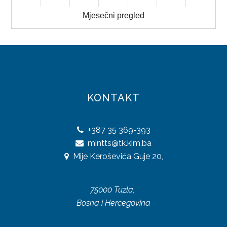
31
1
2
3
4
5
6
TRGOVINA
Mjesečni pregled
TURIZAM
UGOSTITELJSTVO
PRAVILNICI
KONTAKT
SAOBRAĆAJ
TRGOVINA
+387
35 369-393
mintts@tk.kim.ba
TURIZAM
Mije Keroševića Guje 20,
ODLUKE
75000 Tuzla,
SAOBRAĆAJ
Bosna i Hercegovina
TRGOVINA