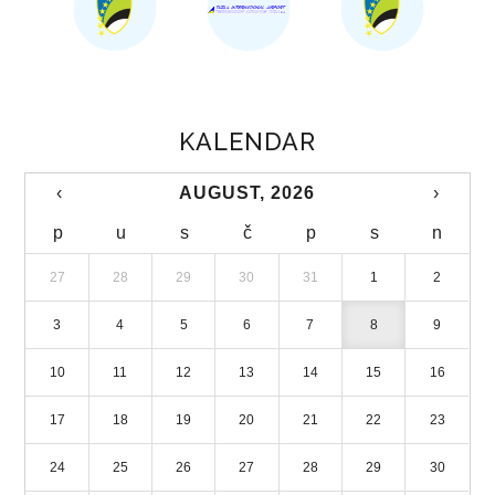
UREDBE
OSTALO
KONTAKTI
KALENDAR
O DIREKCIJI
‹
AUGUST, 2026
›
DOKUMENTI
p
u
s
č
p
s
n
JAVNE NABAVKE
27
28
29
30
31
1
2
PLAN JAVNIH NABAVKI
3
4
5
6
7
8
9
ODLUKE O IZBORU
10
11
12
13
14
15
16
17
18
19
20
21
22
23
ZAKONI
24
25
26
27
28
29
30
SAOBRAĆAJ