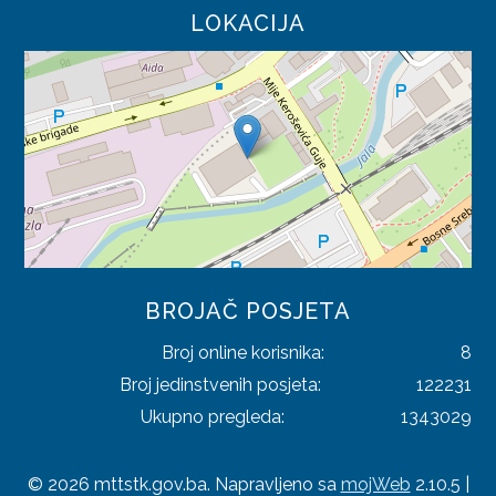
TURIZAM
LOKACIJA
RJEŠENJA
SAOBRAĆAJ
TRGOVINA
TURIZAM
INFORMACIJE
BROJAČ POSJETA
SAOBRAĆAJ
Broj online korisnika:
8
TRGOVINA
Broj jedinstvenih posjeta:
122231
TURIZAM
Ukupno pregleda:
1343029
REGISTAR
© 2026 mttstk.gov.ba. Napravljeno sa
mojWeb
2.10.5 |