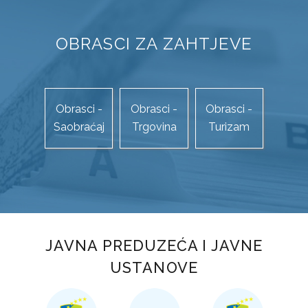
LICENCIRANE PUTNIČKE AGENCIJE
OBRASCI ZA ZAHTJEVE
TURISTIČKE ZAJEDNICE
STRATEGIJA RAZVOJA TURIZMA
Obrasci -
Obrasci -
Obrasci -
DIREKCIJA ROBNIH REZERVI
Saobraćaj
Trgovina
Turizam
NADLEŽNOSTI
ORGANIZACIJA
DIREKTOR
DOKUMENTI
JAVNA PREDUZEĆA I JAVNE
USTANOVE
ZAKONI
PRAVILNICI