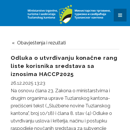
KONKURSI I JAVNI POZIVI
OBAVJEŠTENJA I REZULTATI
KONTAKT
SAOBRAĆAJ
Obavještenja i rezultati
OBRASCI ZAHTJEVA
Odluka o utvrđivanju konačne rang
liste korisnika sredstava sa
DALJINAR
iznosima HACCP2025
KVIZ ZNANJA
26.12.2025 13:23
Na osnovu člana 23. Zakona o ministarstvima i
JAVNE USTANOVE I JAVNA PREDUZEĆA
drugim organima uprave Tuzlanskog kantona-
SUFINANSIRANJE POSTAVLJANJA PUNIONICA ZA
prečišćeni tekst (,„Službene novine Tuzlanskog
kantona", broj 10/18) i člana 8. stav (4) Odluke o
ELEKTRIČNA VOZILA
utvrđivanju uslova i kriterija, načinu i postupku
raspodjele novčanih sredstava za subvencije