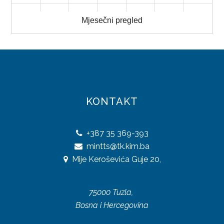
31
1
2
3
4
5
6
UREDBE
Mjesečni pregled
OSTALO
KONTAKTI
O DIREKCIJI
KONTAKT
DOKUMENTI
JAVNE NABAVKE
+387
35 369-393
mintts@tk.kim.ba
PLAN JAVNIH NABAVKI
Mije Keroševića Guje 20,
ODLUKE O IZBORU
ZAKONI
75000 Tuzla,
Bosna i Hercegovina
SAOBRAĆAJ