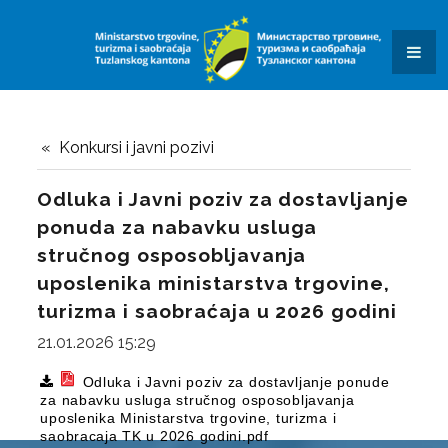
KONKURSI I JAVNI POZIVI
OBAVJEŠTENJA I REZULTATI
KONTAKT
SAOBRAĆAJ
Konkursi i javni pozivi
OBRASCI ZAHTJEVA
Odluka i Javni poziv za dostavljanje
ponuda za nabavku usluga
DALJINAR
stručnog osposobljavanja
KVIZ ZNANJA
uposlenika ministarstva trgovine,
turizma i saobraćaja u 2026 godini
JAVNE USTANOVE I JAVNA PREDUZEĆA
21.01.2026 15:29
SUFINANSIRANJE POSTAVLJANJA PUNIONICA ZA
Odluka i Javni poziv za dostavljanje ponude
za nabavku usluga stručnog osposobljavanja
ELEKTRIČNA VOZILA
uposlenika Ministarstva trgovine, turizma i
saobracaja TK u 2026 godini.pdf