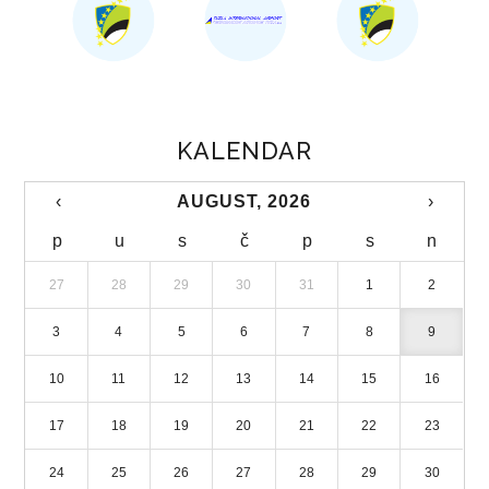
LICENCIRANE PUTNIČKE AGENCIJE
TURISTIČKE ZAJEDNICE
STRATEGIJA RAZVOJA TURIZMA
KALENDAR
DIREKCIJA ROBNIH REZERVI
‹
AUGUST, 2026
›
NADLEŽNOSTI
p
u
s
č
p
s
n
ORGANIZACIJA
27
28
29
30
31
1
2
DIREKTOR
3
4
5
6
7
8
9
DOKUMENTI
10
11
12
13
14
15
16
ZAKONI
17
18
19
20
21
22
23
PRAVILNICI
24
25
26
27
28
29
30