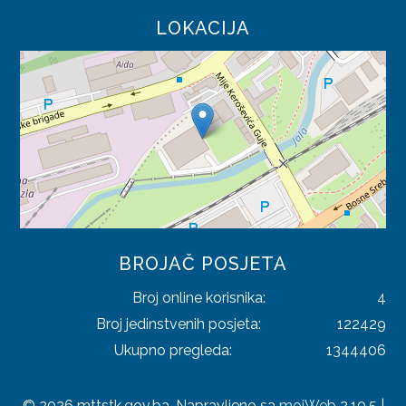
TRGOVINA
LOKACIJA
TURIZAM
UGOSTITELJSTVO
PRAVILNICI
SAOBRAĆAJ
TRGOVINA
TURIZAM
BROJAČ POSJETA
Broj online korisnika:
4
ODLUKE
Broj jedinstvenih posjeta:
122429
SAOBRAĆAJ
Ukupno pregleda:
1344406
TRGOVINA
© 2026 mttstk.gov.ba. Napravljeno sa
mojWeb
2.10.5 |