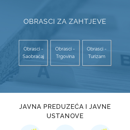
STUDIJA JAVNOG PRIJEVOZA PUTNIKA NA PODRUČJU TK
KOMUNALNI JAVNI LINIJSKI PRIJEVOZ PUTNIKA
OBRASCI ZA ZAHTJEVE
TRGOVINA
OBRASCI ZAHTJEVA
Obrasci -
Obrasci -
Obrasci -
AP „KUPUJMO DOMAĆE“
Saobraćaj
Trgovina
Turizam
ZAŠTITA POTROŠAČA
TURIZAM
OBRASCI ZAHTJEVA
TURISTIČKA PATROLA
JAVNA PREDUZEĆA I JAVNE
USTANOVE
TURISTIČKI FORUM
TURISTIČKA SIGNALIZACIJA