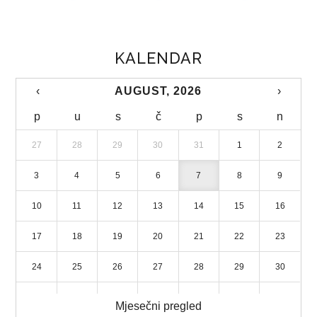
LICENCIRANE PUTNIČKE AGENCIJE
KALENDAR
TURISTIČKE ZAJEDNICE
STRATEGIJA RAZVOJA TURIZMA
‹
AUGUST, 2026
›
p
u
s
č
p
s
n
DIREKCIJA ROBNIH REZERVI
27
28
29
30
31
1
2
NADLEŽNOSTI
3
4
5
6
7
8
9
ORGANIZACIJA
10
11
12
13
14
15
16
DIREKTOR
17
18
19
20
21
22
23
DOKUMENTI
24
25
26
27
28
29
30
ZAKONI
31
1
2
3
4
5
6
Mjesečni pregled
PRAVILNICI