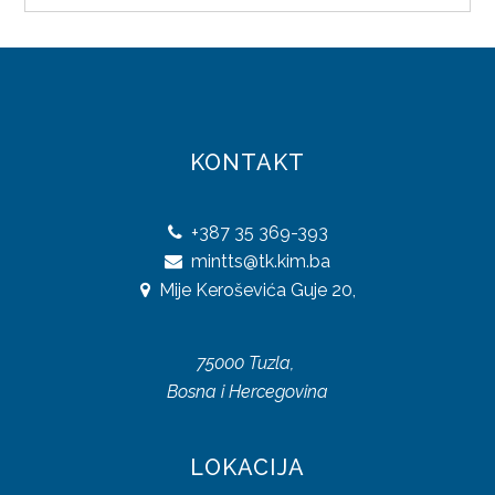
UREDBE
OSTALO
KONTAKTI
KONTAKT
O DIREKCIJI
DOKUMENTI
+387
35 369-393
mintts@tk.kim.ba
JAVNE NABAVKE
Mije Keroševića Guje 20,
PLAN JAVNIH NABAVKI
75000 Tuzla,
ODLUKE O IZBORU
Bosna i Hercegovina
ZAKONI
LOKACIJA
SAOBRAĆAJ