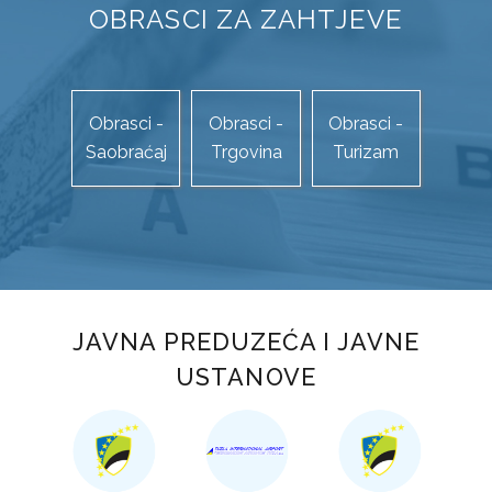
STUDIJA JAVNOG PRIJEVOZA PUTNIKA NA PODRUČJU TK
OBRASCI ZA ZAHTJEVE
KOMUNALNI JAVNI LINIJSKI PRIJEVOZ PUTNIKA
TRGOVINA
Obrasci -
Obrasci -
Obrasci -
OBRASCI ZAHTJEVA
Saobraćaj
Trgovina
Turizam
AP „KUPUJMO DOMAĆE“
ZAŠTITA POTROŠAČA
TURIZAM
JAVNA PREDUZEĆA I JAVNE
OBRASCI ZAHTJEVA
USTANOVE
TURISTIČKA PATROLA
TURISTIČKI FORUM
TURISTIČKA SIGNALIZACIJA