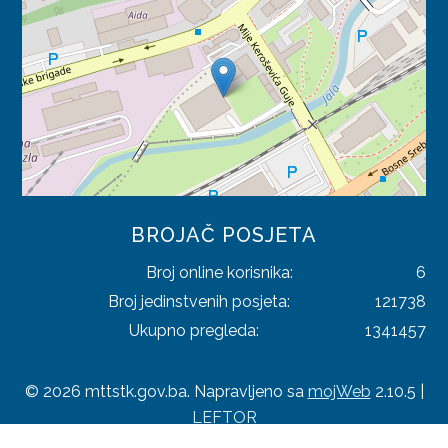
TRGOVINA
TURIZAM
UGOSTITELJSTVO
PRAVILNICI
SAOBRAĆAJ
BROJAČ POSJETA
TRGOVINA
Broj online korisnika:
6
TURIZAM
Broj jedinstvenih posjeta:
121738
Ukupno pregleda:
1341457
ODLUKE
SAOBRAĆAJ
© 2026 mttstk.gov.ba. Napravljeno sa
mojWeb
2.10.5 |
LEFTOR
TRGOVINA