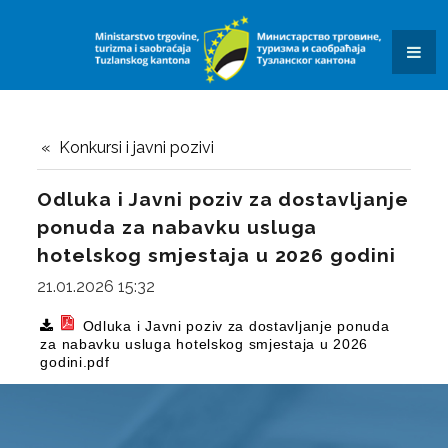
KONKURSI I JAVNI POZIVI
OBAVJEŠTENJA I REZULTATI
KONTAKT
SAOBRAĆAJ
Konkursi i javni pozivi
OBRASCI ZAHTJEVA
Odluka i Javni poziv za dostavljanje
ponuda za nabavku usluga
DALJINAR
hotelskog smjestaja u 2026 godini
KVIZ ZNANJA
21.01.2026 15:32
JAVNE USTANOVE I JAVNA PREDUZEĆA
Odluka i Javni poziv za dostavljanje ponuda
za nabavku usluga hotelskog smjestaja u 2026
SUFINANSIRANJE POSTAVLJANJA PUNIONICA ZA
godini.pdf
ELEKTRIČNA VOZILA