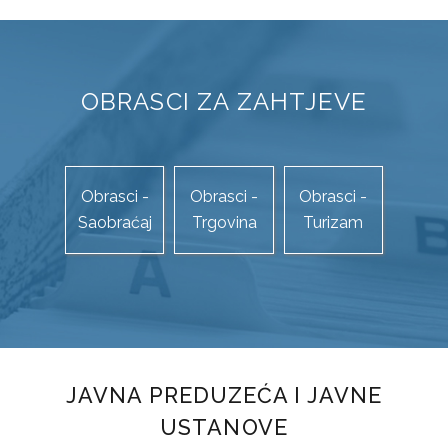
STUDIJA JAVNOG PRIJEVOZA PUTNIKA NA PODRUČJU TK
KOMUNALNI JAVNI LINIJSKI PRIJEVOZ PUTNIKA
TRGOVINA
OBRASCI ZA ZAHTJEVE
OBRASCI ZAHTJEVA
AP „KUPUJMO DOMAĆE“
Obrasci -
Obrasci -
Obrasci -
Saobraćaj
Trgovina
Turizam
ZAŠTITA POTROŠAČA
TURIZAM
OBRASCI ZAHTJEVA
TURISTIČKA PATROLA
JAVNA PREDUZEĆA I JAVNE
TURISTIČKI FORUM
USTANOVE
TURISTIČKA SIGNALIZACIJA