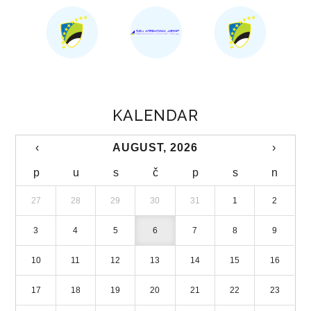
LICENCIRANE PUTNIČKE AGENCIJE
TURISTIČKE ZAJEDNICE
STRATEGIJA RAZVOJA TURIZMA
KALENDAR
DIREKCIJA ROBNIH REZERVI
‹
AUGUST, 2026
›
NADLEŽNOSTI
p
u
s
č
p
s
n
ORGANIZACIJA
27
28
29
30
31
1
2
DIREKTOR
3
4
5
6
7
8
9
DOKUMENTI
10
11
12
13
14
15
16
ZAKONI
17
18
19
20
21
22
23
PRAVILNICI