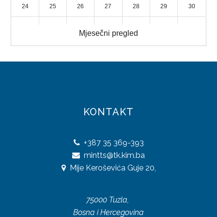
24
25
26
27
28
29
30
UREDBE
31
1
2
3
4
5
6
Mjesečni pregled
OSTALO
KONTAKTI
O DIREKCIJI
DOKUMENTI
KONTAKT
JAVNE NABAVKE
+387
35 369-393
PLAN JAVNIH NABAVKI
mintts@tk.kim.ba
ODLUKE O IZBORU
Mije Keroševića Guje 20,
ZAKONI
75000 Tuzla,
SAOBRAĆAJ
Bosna i Hercegovina