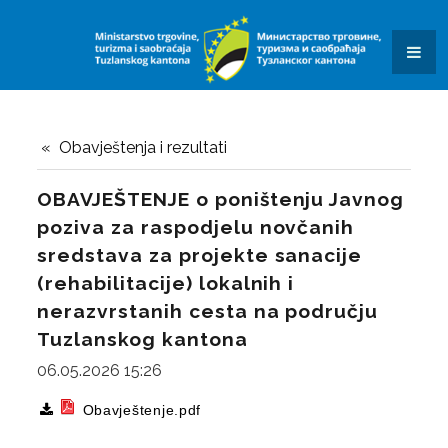
KONKURSI I JAVNI POZIVI
OBAVJEŠTENJA I REZULTATI
KONTAKT
SAOBRAĆAJ
Obavještenja i rezultati
OBRASCI ZAHTJEVA
OBAVJEŠTENJE o poništenju Javnog
poziva za raspodjelu novčanih
DALJINAR
sredstava za projekte sanacije
KVIZ ZNANJA
(rehabilitacije) lokalnih i
nerazvrstanih cesta na području
JAVNE USTANOVE I JAVNA PREDUZEĆA
Tuzlanskog kantona
SUFINANSIRANJE POSTAVLJANJA PUNIONICA ZA
06.05.2026 15:26
ELEKTRIČNA VOZILA
Obavještenje.pdf