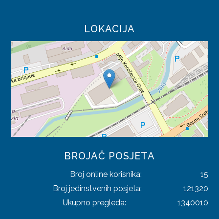
TRGOVINA
LOKACIJA
TURIZAM
UGOSTITELJSTVO
PRAVILNICI
SAOBRAĆAJ
TRGOVINA
TURIZAM
BROJAČ POSJETA
ODLUKE
Broj online korisnika:
15
SAOBRAĆAJ
Broj jedinstvenih posjeta:
121320
Ukupno pregleda:
1340010
TRGOVINA