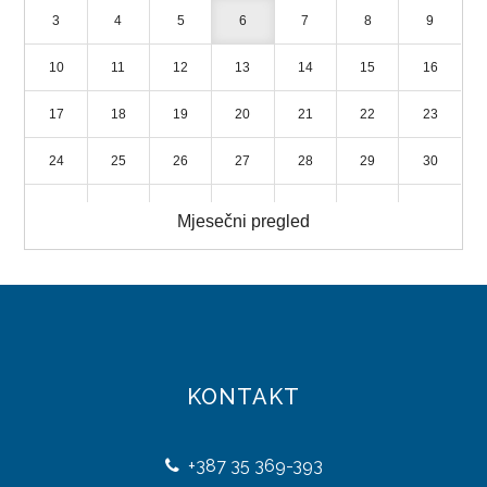
3
4
5
6
7
8
9
LICENCIRANE PUTNIČKE AGENCIJE
10
11
12
13
14
15
16
TURISTIČKE ZAJEDNICE
17
18
19
20
21
22
23
STRATEGIJA RAZVOJA TURIZMA
24
25
26
27
28
29
30
DIREKCIJA ROBNIH REZERVI
31
1
2
3
4
5
6
Mjesečni pregled
NADLEŽNOSTI
ORGANIZACIJA
DIREKTOR
DOKUMENTI
KONTAKT
ZAKONI
+387
35 369-393
PRAVILNICI