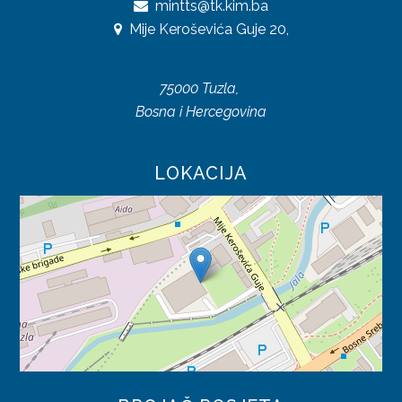
mintts@tk.kim.ba
UREDBE
Mije Keroševića Guje 20,
OSTALO
75000 Tuzla,
KONTAKTI
Bosna i Hercegovina
O DIREKCIJI
LOKACIJA
DOKUMENTI
JAVNE NABAVKE
PLAN JAVNIH NABAVKI
ODLUKE O IZBORU
ZAKONI
SAOBRAĆAJ