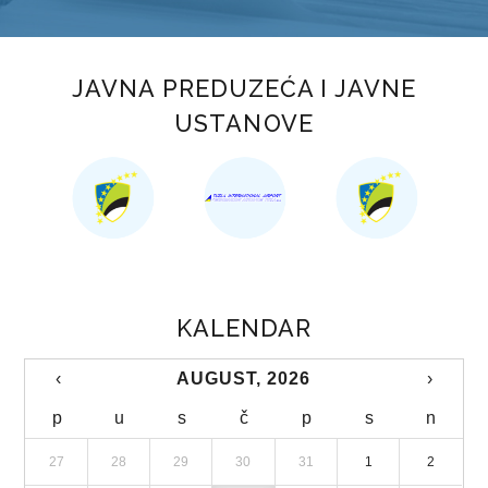
STUDIJA JAVNOG PRIJEVOZA PUTNIKA NA PODRUČJU TK
KOMUNALNI JAVNI LINIJSKI PRIJEVOZ PUTNIKA
JAVNA PREDUZEĆA I JAVNE
TRGOVINA
USTANOVE
OBRASCI ZAHTJEVA
AP „KUPUJMO DOMAĆE“
ZAŠTITA POTROŠAČA
TURIZAM
KALENDAR
OBRASCI ZAHTJEVA
‹
AUGUST, 2026
›
TURISTIČKA PATROLA
p
u
s
č
p
s
n
TURISTIČKI FORUM
27
28
29
30
31
1
2
TURISTIČKA SIGNALIZACIJA